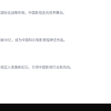
启国际化战略布局，中国影视走向世界舞台。
破30亿，成为中国科幻电影里程碑式作品。
影视迈入发展新纪元，引领中国影视行业新风向。