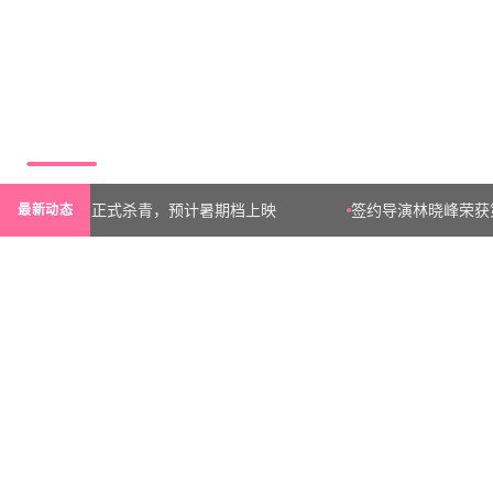
《山河无恙》正式杀青，预计暑期档上映
签约导演林晓峰荣获
最新动态
NEWS & UPDATES
行业资讯