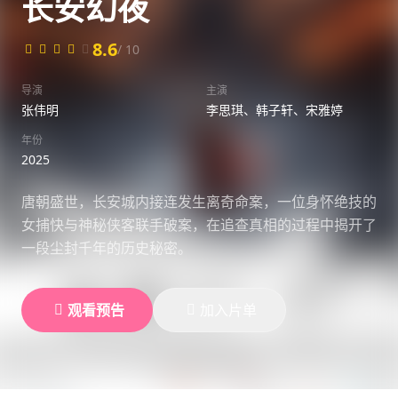
长安幻夜
8.6
/ 10
导演
主演
张伟明
李思琪、韩子轩、宋雅婷
年份
2025
唐朝盛世，长安城内接连发生离奇命案，一位身怀绝技的
女捕快与神秘侠客联手破案，在追查真相的过程中揭开了
一段尘封千年的历史秘密。
观看预告
加入片单