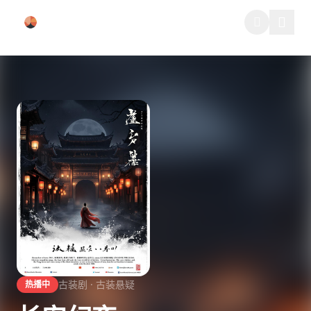
跳过导航
古装剧 · 古装悬疑
热播中