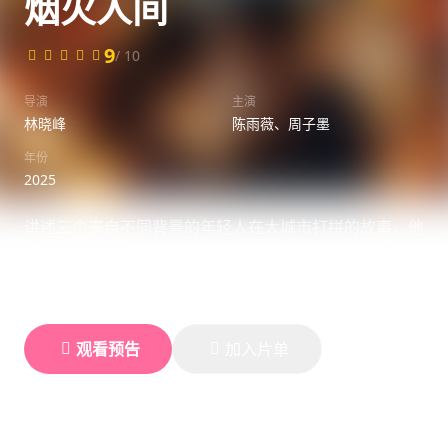
烟火人间
9
/ 10
导演
主演
林晓峰
陈雨薇、周子墨
年份
2025
讲述三个来自不同背景的年轻人在大城市打拼的故事，他
们在追梦路上相遇相知，共同面对生活的喜怒哀乐，展现
了当代年轻人真实的生活状态与情感世界。
观看预告
加入片单