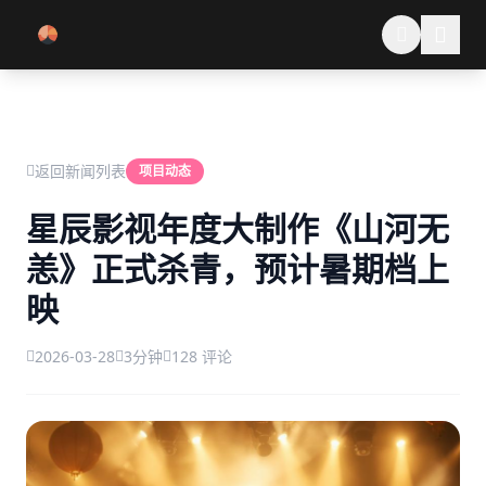
跳过导航
返回新闻列表
项目动态
星辰影视年度大制作《山河无
恙》正式杀青，预计暑期档上
映
2026-03-28
3分钟
128 评论