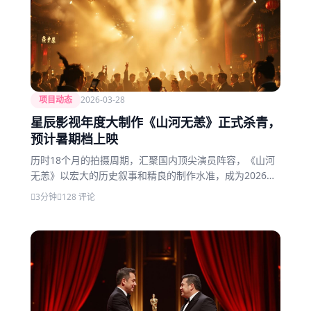
项目动态
2026-03-28
星辰影视年度大制作《山河无恙》正式杀青，
预计暑期档上映
历时18个月的拍摄周期，汇聚国内顶尖演员阵容，《山河
无恙》以宏大的历史叙事和精良的制作水准，成为2026年
最受期待的院线大片之一。
3分钟
128 评论