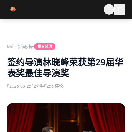
跳过导航
返回新闻列表
荣誉奖项
签约导演林晓峰荣获第29届华
表奖最佳导演奖
2026-03-25
2分钟
256 评论