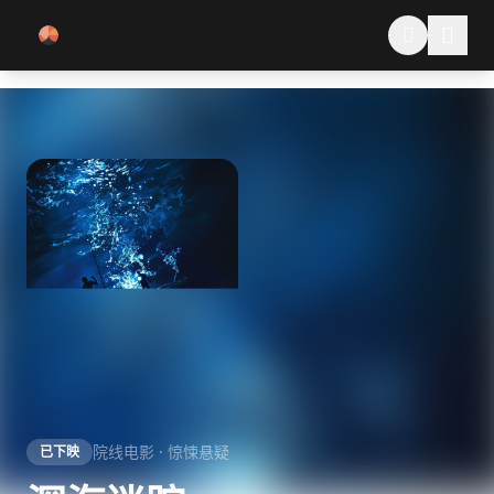
跳过导航
院线电影 · 惊悚悬疑
已下映