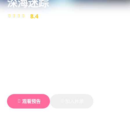
深海迷踪
8.4
/ 10
导演
主演
王浩然
刘天宇、林美玲
年份
2024
一艘深海科考船在执行任务时突然失联，救援队深入海底
后发现了令人震惊的秘密。影片以紧张刺激的节奏和精良
的水下特效，带来前所未有的深海惊悚体验。
观看预告
加入片单